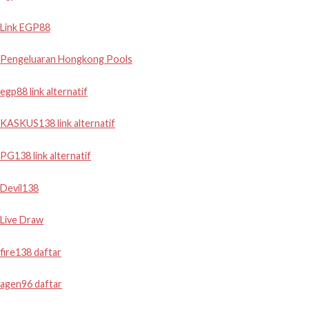
Link EGP88
Pengeluaran Hongkong Pools
egp88 link alternatif
KASKUS138 link alternatif
PG138 link alternatif
Devil138
Live Draw
fire138 daftar
agen96 daftar