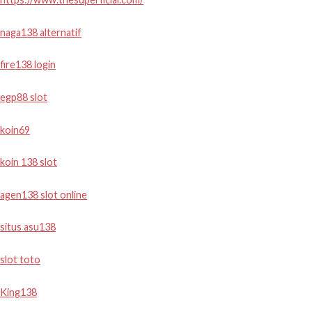
naga138 alternatif
fire138 login
egp88 slot
koin69
koin 138 slot
agen138 slot online
situs asu138
slot toto
King138