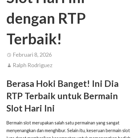
dengan RTP
Terbaik!
Februari 8, 2026
Ralph Rodriguez
Berasa Hoki Banget! Ini Dia
RTP Terbaik untuk Bermain
Slot Hari Ini
Bermain slot merupakan salah satu permainan yang sangat
menyenangkan dan menghibur. Selain itu, keseruan bermain slot