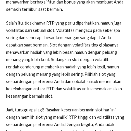
menawarkan berbagai fitur dan bonus yang akan membuat Anda
semakin terhibur saat bermain.
Selain itu, tidak hanya RTP yang perlu diperhatikan, namun juga
volatilitas dari sebuah slot. Volatilitas mengacu pada seberapa
sering dan seberapa besar kemenangan yang dapat Anda
dapatkan saat bermain. Slot dengan volatilitas tinggi biasanya
menawarkan hadiah yang lebih besar, namun dengan peluang
menang yang lebih kecil. Sedangkan slot dengan volatilitas
rendah cenderung memberikan hadiah yang lebih kecil, namun
dengan peluang menang yang lebih sering. Pilihlah slot yang
sesuai dengan preferensi Anda dan cobalah untuk menemukan
keseimbangan antara RTP dan volatilitas untuk memaksimalkan
kesenangan bermain slot.
Jadi, tunggu apa lagi? Rasakan keseruan bermain slot hari ini
dengan memilih slot yang memiliki RTP tinggi dan volatilitas yang
sesuai dengan preferensi Anda. Dengan begitu, Anda tidak