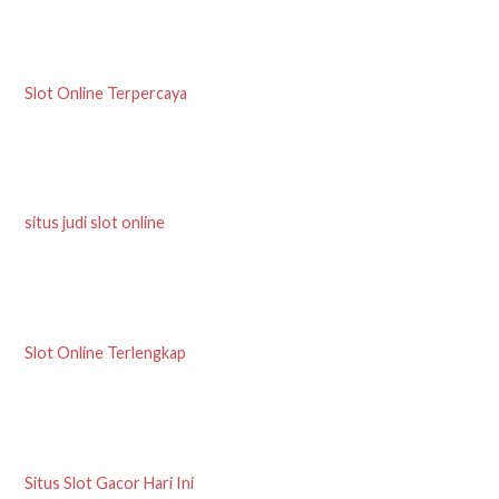
p
o
Slot Online Terpercaya
s
situs judi slot online
Slot Online Terlengkap
Situs Slot Gacor Hari Ini