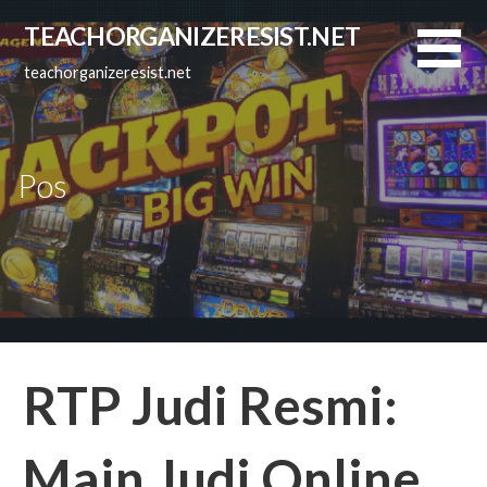
L
TEACHORGANIZERESIST.NET
a
n
teachorganizeresist.net
g
s
u
n
Pos
g
k
e
k
o
n
t
RTP Judi Resmi:
e
n
Main Judi Online