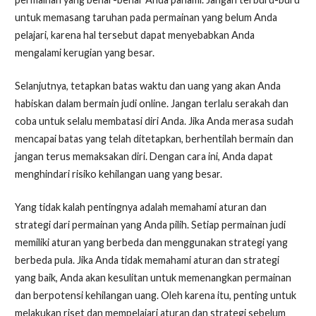
untuk memasang taruhan pada permainan yang belum Anda
pelajari, karena hal tersebut dapat menyebabkan Anda
mengalami kerugian yang besar.
Selanjutnya, tetapkan batas waktu dan uang yang akan Anda
habiskan dalam bermain judi online. Jangan terlalu serakah dan
coba untuk selalu membatasi diri Anda. Jika Anda merasa sudah
mencapai batas yang telah ditetapkan, berhentilah bermain dan
jangan terus memaksakan diri. Dengan cara ini, Anda dapat
menghindari risiko kehilangan uang yang besar.
Yang tidak kalah pentingnya adalah memahami aturan dan
strategi dari permainan yang Anda pilih. Setiap permainan judi
memiliki aturan yang berbeda dan menggunakan strategi yang
berbeda pula. Jika Anda tidak memahami aturan dan strategi
yang baik, Anda akan kesulitan untuk memenangkan permainan
dan berpotensi kehilangan uang. Oleh karena itu, penting untuk
melakukan riset dan mempelajari aturan dan strategi sebelum