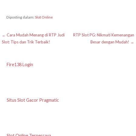
Diposting dalam:
Slot Online
N
← Cara Mudah Menang di RTP Judi
RTP Slot PG: Nikmati Kemenangan
Slot: Tips dan Trik Terbaik!
Besar dengan Mudah! →
a
v
Fire138 Login
i
g
a
Situs Slot Gacor Pragmatic
s
i
p
o
Slot Online Terpercaya