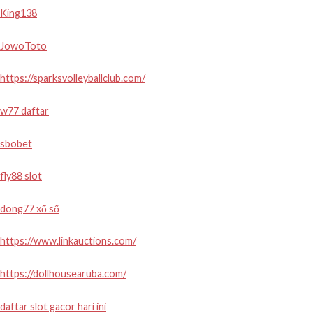
King138
JowoToto
https://sparksvolleyballclub.com/
w77 daftar
sbobet
fly88 slot
dong77 xổ số
https://www.linkauctions.com/
https://dollhousearuba.com/
daftar slot gacor hari ini