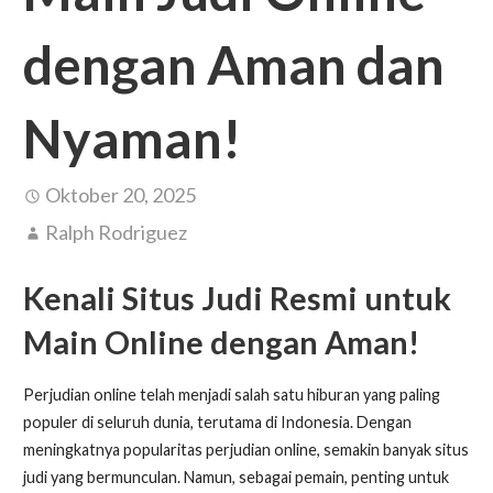
dengan Aman dan
Nyaman!
Oktober 20, 2025
Ralph Rodriguez
Kenali Situs Judi Resmi untuk
Main Online dengan Aman!
Perjudian online telah menjadi salah satu hiburan yang paling
populer di seluruh dunia, terutama di Indonesia. Dengan
meningkatnya popularitas perjudian online, semakin banyak situs
judi yang bermunculan. Namun, sebagai pemain, penting untuk