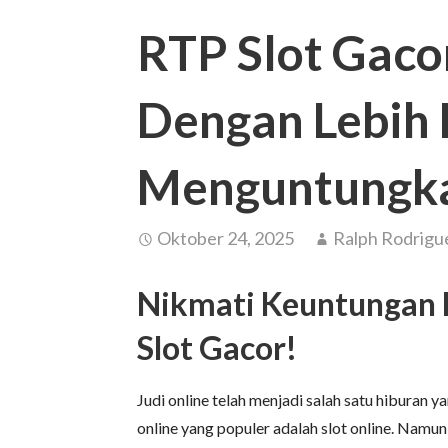
RTP Slot Gaco
Dengan Lebih
Menguntungk
Oktober 24, 2025
Ralph Rodrigu
Nikmati Keuntungan 
Slot Gacor!
Judi online telah menjadi salah satu hiburan y
online yang populer adalah slot online. Namu