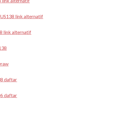
link alternatif
S138 link alternatif
 link alternatif
138
Draw
38 daftar
6 daftar