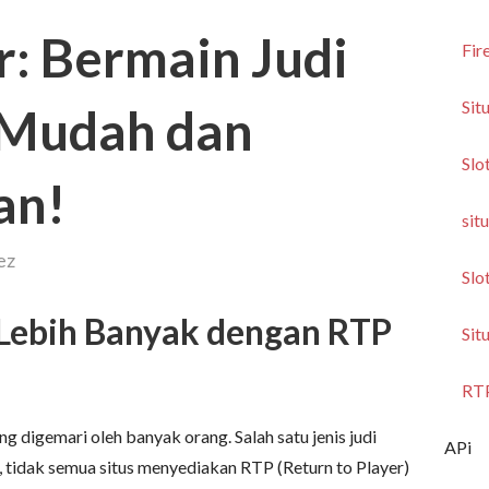
r: Bermain Judi
Fir
Sit
 Mudah dan
Slo
an!
situ
ez
Slo
Lebih Banyak dengan RTP
Sit
RTP
ang digemari oleh banyak orang. Salah satu jenis judi
APi
n, tidak semua situs menyediakan RTP (Return to Player)